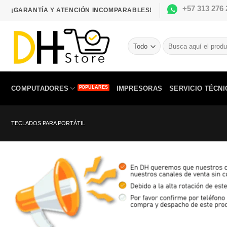
Saltar
+57 313 276 
¡GARANTÍA Y ATENCIÓN INCOMPARABLES!
al
contenido
Buscar
por:
COMPUTADORES
IMPRESORAS
SERVICIO TÉCNI
TECLADOS PARA PORTÁTIL