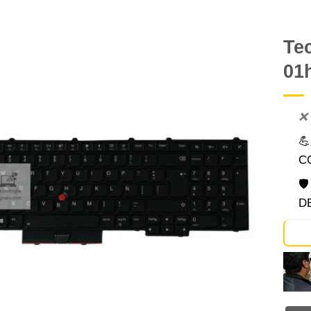
Te
01
Comprar
Despues
❌

C

D