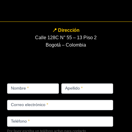
📍 Dirección
Calle 128C N° 55 – 13 Piso 2
Bogotá – Colombia
FORMULARIO
Nombre
*
Apellido
*
PRODUCTOS
Correo electrónico
*
Teléfono
*
Por favor escriba un teléfono activo para contacto