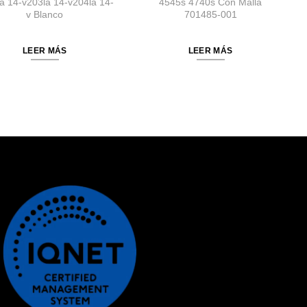
a 14-v203la 14-v204la 14-
4545s 4740s Con Malla
v Blanco
701485-001
LEER MÁS
LEER MÁS