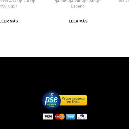
3 Hp 430 Hp G4 Hp
g4 245-g4 240-g5 245-g5
v007l
450 Cq57
Español
LEER MÁS
LEER MÁS