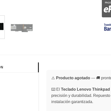
ÓN
⚠️
Producto agotado
— 🚚 pronto
⌨️ El
Teclado Lenovo Thinkpad 
precisión y durabilidad. Repuesto
instalación garantizada.