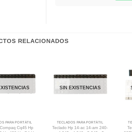
CTOS RELACIONADOS
Comprar
Comprar
Despues
Despues
EXISTENCIAS
SIN EXISTENCIAS
OS PARA PORTÁTIL
TECLADOS PARA PORTÁTIL
T
 Compaq Cq45 Hp
Teclado Hp 14-ac 14-am 240-
Te