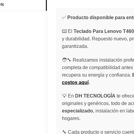
ÓN
✅
Producto disponible para ent
⌨️ El
Teclado Para Lenovo T460
y durabilidad. Repuesto nuevo, pro
garantizada.
🧑‍🔧 Realizamos instalación profe
completa de compatibilidad antes 
recupera su energía y confianza.
costos aquí
.
💡 En
DH TECNOLOGÍA
te ofrec
originales y genéricos, todo de a
especializado
, instalación en lab
hogares.
🔧 Cada producto o servicio cuenta