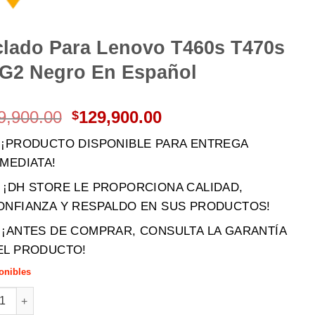
clado Para Lenovo T460s T470s
 G2 Negro En Español
El
El
9,900.00
129,900.00
$
precio
precio
 ¡PRODUCTO DISPONIBLE PARA ENTREGA
original
actual
NMEDIATA!
era:
es:
$189,900.00.
$129,900.00.
 ¡DH STORE LE PROPORCIONA CALIDAD,
ONFIANZA Y RESPALDO EN SUS PRODUCTOS!
️ ¡ANTES DE COMPRAR, CONSULTA LA GARANTÍA
EL PRODUCTO!
onibles
do Para Lenovo T460s T470s 13 G2 Negro En Español cantidad