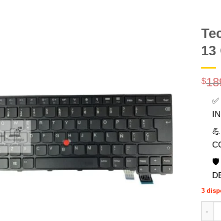
Te
13
Comprar
Despues
18
$
✅
I

C

D
3 disp
Tecla