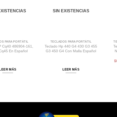
EXISTENCIAS
SIN EXISTENCIAS
OS PARA PORTÁTIL
TECLADOS PARA PORTÁTIL
T
P Cq40 486904-161,
Teclado Hp 440 G4 430 G3 455
Te
Cq45 En Español
G3 450 G4 Con Malla Español
N
$
LEER MÁS
LEER MÁS