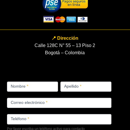
📍 Dirección
Calle 128C N° 55 – 13 Piso 2
Bogotá – Colombia
FORMULARIO
Nombre
*
Apellido
*
PRODUCTOS
Correo electrónico
*
Teléfono
*
Por favor escriba un teléfono activo para contacto