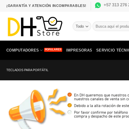
Saltar
+57 313 276 
¡GARANTÍA Y ATENCIÓN INCOMPARABLES!
al
contenido
Buscar
por:
COMPUTADORES
IMPRESORAS
SERVICIO TÉCNI
TECLADOS PARA PORTÁTIL