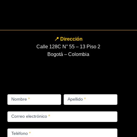
📍 Dirección
Calle 128C N° 55 – 13 Piso 2
Bogotá – Colombia
FORMULARIO
Nombre
*
Apellido
*
PRODUCTOS
Correo electrónico
*
Teléfono
*