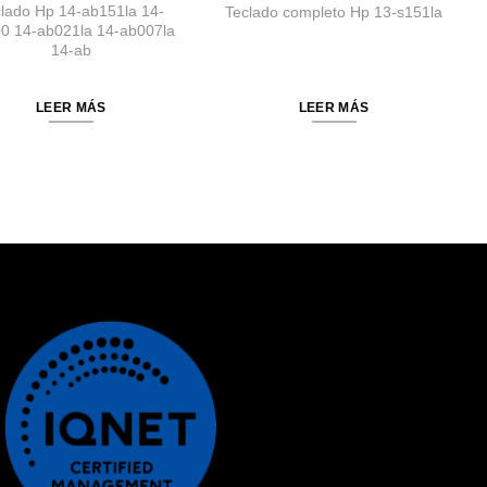
clado Hp 14-ab151la 14-
Teclado completo Hp 13-s151la
0 14-ab021la 14-ab007la
14-ab
LEER MÁS
LEER MÁS