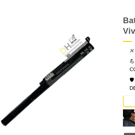
Ba
Vi
Comprar
Despues
❌

C

D