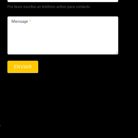
Por favor escriba un teléfono activo para contacto
Mensaje
*
ENVIAR
Q