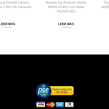
ara Portatil Lenovo
Teclado Hp Probook 4540s
Te
o 1 Año De Garantia
4545s 4740s Con Malla
ab00
701485-001
LEER MÁS
LEER MÁS