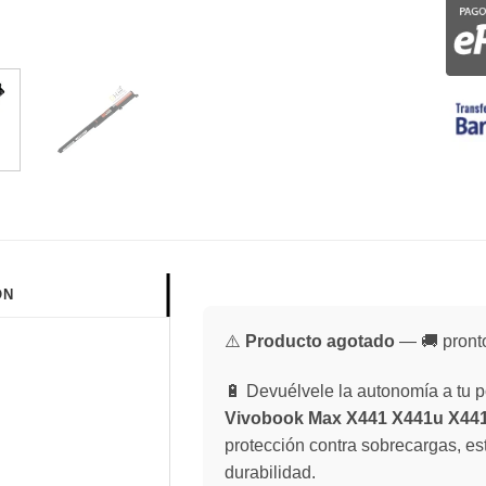
ÓN
⚠️
Producto agotado
— 🚚 pronto
🔋 Devuélvele la autonomía a tu po
Vivobook Max X441 X441u X44
protección contra sobrecargas, es
durabilidad.