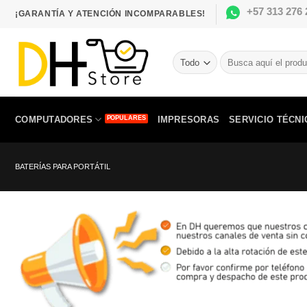
Saltar
+57 313 276 
¡GARANTÍA Y ATENCIÓN INCOMPARABLES!
al
contenido
Buscar
por:
COMPUTADORES
IMPRESORAS
SERVICIO TÉCNI
BATERÍAS PARA PORTÁTIL