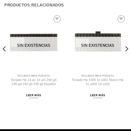
PRODUCTOS RELACIONADOS
Comprar
Comprar
Despues
Despues
SIN EXISTENCIAS
SIN EXISTENCIAS
TECLADOS PARA PORTÁTIL
TECLADOS PARA PORTÁTIL
Teclado Hp 14-ac 14-am 240-g4
Teclado Hp X360 11-u001 Nuevo Hp
245-g4 240-g5 245-g5 Español
11-u000 13-u102
LEER MÁS
LEER MÁS