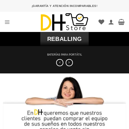
Saltar
¡GARANTÍA Y ATENCIÓN INCOMPARABLES!
al
contenido
REBALLING
BATERÍAS PARA PORTÁTIL