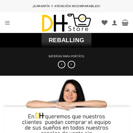
Saltar
¡GARANTÍA Y ATENCIÓN INCOMPARABLES!
al
contenido
REBALLING
BATERÍAS PARA PORTÁTIL