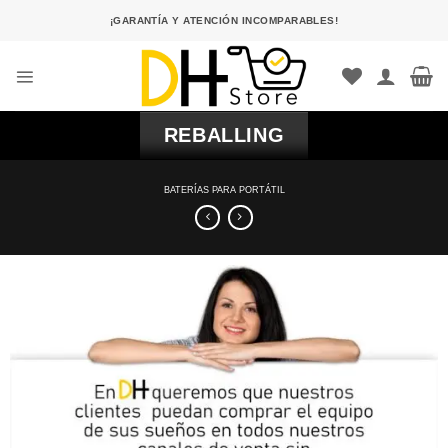
Saltar
¡GARANTÍA Y ATENCIÓN INCOMPARABLES!
al
contenido
REBALLING
BATERÍAS PARA PORTÁTIL