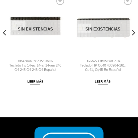
Comprar
Comprar
Despues
Despues
SIN EXISTENCIAS
SIN EXISTENCIAS
TECLADOS PARA PORTÁTIL
TECLADOS PARA PORTÁTIL
Teclado Hp 14-ac 14-af 14-am 240
Teclado HP Cq40 486904-161,
G4 245 G4 246 G4 Español
Cq41, Cq45 En Español
LEER MÁS
LEER MÁS