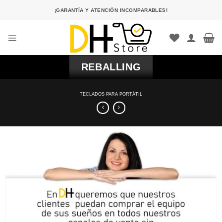
Saltar
¡GARANTÍA Y ATENCIÓN INCOMPARABLES!
al
contenido
REBALLING
TECLADOS PARA PORTÁTIL