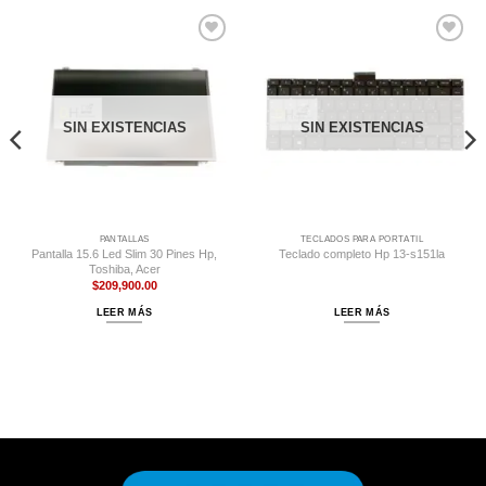
Comprar
Comprar
Despues
Despues
SIN EXISTENCIAS
SIN EXISTENCIAS
PANTALLAS
TECLADOS PARA PORTÁTIL
Pantalla 15.6 Led Slim 30 Pines Hp,
Teclado completo Hp 13-s151la
Toshiba, Acer
$
209,900.00
LEER MÁS
LEER MÁS