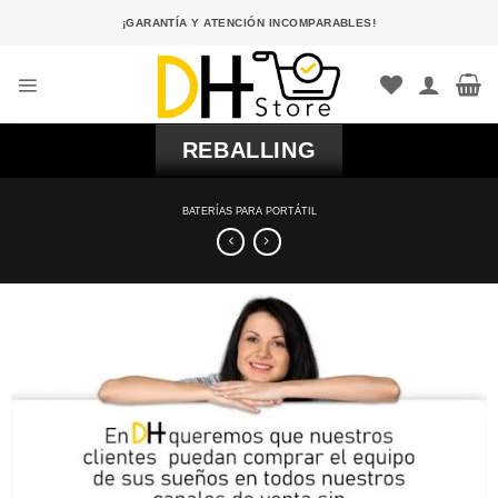
Saltar
¡GARANTÍA Y ATENCIÓN INCOMPARABLES!
al
contenido
REBALLING
BATERÍAS PARA PORTÁTIL