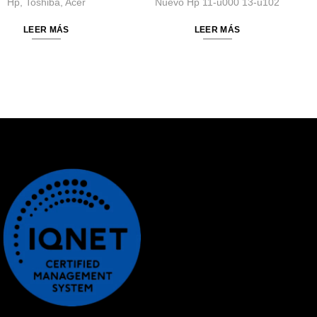
Hp, Toshiba, Acer
Nuevo Hp 11-u000 13-u102
LEER MÁS
LEER MÁS