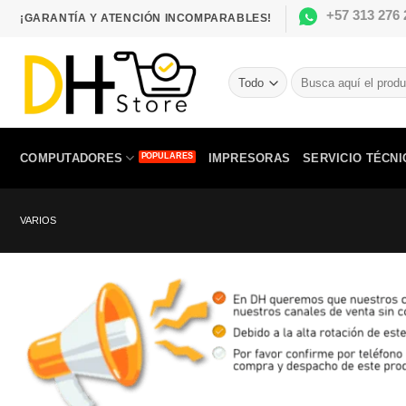
Saltar
+57 313 276 
¡GARANTÍA Y ATENCIÓN INCOMPARABLES!
al
contenido
Buscar
por:
COMPUTADORES
IMPRESORAS
SERVICIO TÉCNI
VARIOS