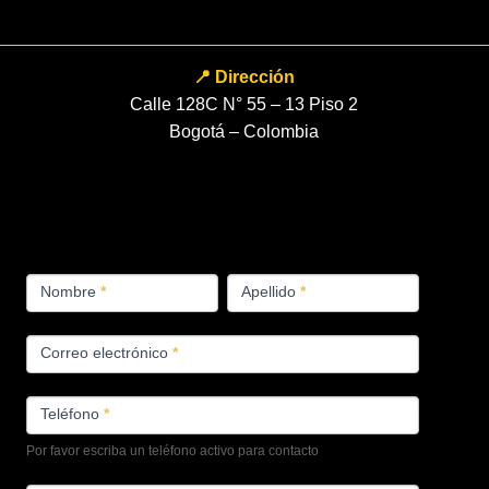
📍 Dirección
Calle 128C N° 55 – 13 Piso 2
Bogotá – Colombia
FORMULARIO
Nombre
*
Apellido
*
PRODUCTOS
Correo electrónico
*
Teléfono
*
Por favor escriba un teléfono activo para contacto