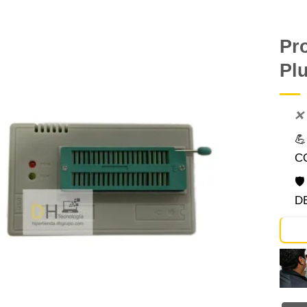
Pr
Pl
Comprar
Despues
❌

C

D