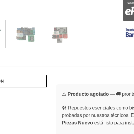
ÓN
⚠️
Producto agotado
— 🚚 pronto
🛠️ Repuestos esenciales como bis
probadas por nuestros técnicos. 
Piezas Nuevo
está listo para ins