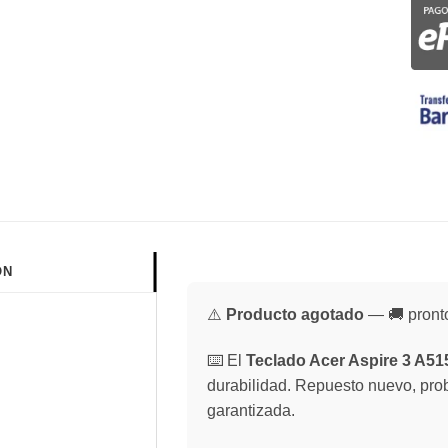
ÓN
⚠️
Producto agotado
— 🚚 pronto
⌨️ El
Teclado Acer Aspire 3 A51
durabilidad. Repuesto nuevo, prob
garantizada.