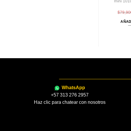
70w Con Malla
G3 450 G4 Con Malla Español
mini 101
$
79,90
 MÁS
LEER MÁS
AÑAD
WhatsApp
+57 313 276 2957
Haz clic para chatear con nosotros