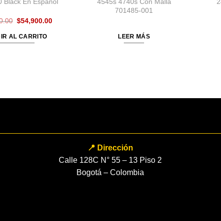
0 Black En Español
4545s 4740s Con Malla
2
701485-001
El
El
0.00
$
54,900.00
precio
precio
original
actual
IR AL CARRITO
LEER MÁS
era:
es:
$79,900.00.
$54,900.00.
📍 Dirección
Calle 128C N° 55 – 13 Piso 2
Bogotá – Colombia
FORMULARIO