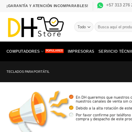
Saltar
+57 313 276 
¡GARANTÍA Y ATENCIÓN INCOMPARABLES!
al
contenido
Buscar
por:
COMPUTADORES
IMPRESORAS
SERVICIO TÉCNI
TECLADOS PARA PORTÁTIL