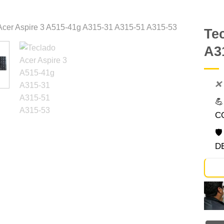
Te
A3
Comprar
Despues
❌

C

D