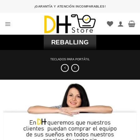
Saltar
¡GARANTÍA Y ATENCIÓN INCOMPARABLES!
al
contenido
REBALLING
TECLADOS PARA PORTÁTIL