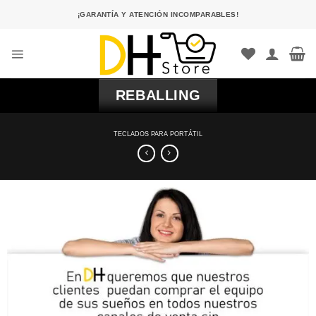
Saltar
¡GARANTÍA Y ATENCIÓN INCOMPARABLES!
al
contenido
REBALLING
TECLADOS PARA PORTÁTIL