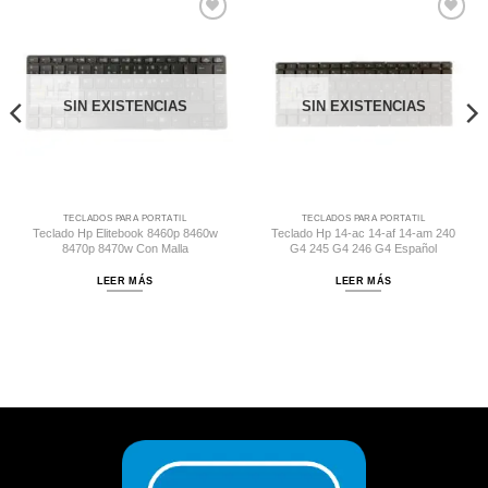
Comprar
Comprar
Despues
Despues
SIN EXISTENCIAS
SIN EXISTENCIAS
TECLADOS PARA PORTÁTIL
TECLADOS PARA PORTÁTIL
Teclado Hp Elitebook 8460p 8460w
Teclado Hp 14-ac 14-af 14-am 240
8470p 8470w Con Malla
G4 245 G4 246 G4 Español
LEER MÁS
LEER MÁS