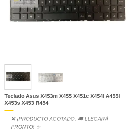
Teclado Asus X453m X455 X451c X454l A455l
X453s X453 R454
❌ ¡PRODUCTO AGOTADO, 🚚 LLEGARÁ
PRONTO! ✨