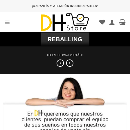
Saltar
¡GARANTÍA Y ATENCIÓN INCOMPARABLES!
al
contenido
REBALLING
TECLADOS PARA PORTÁTIL