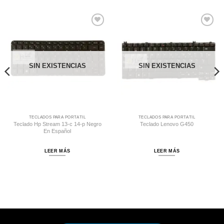
Comprar
Comprar
Despues
Despues
SIN EXISTENCIAS
SIN EXISTENCIAS
TECLADOS PARA PORTÁTIL
TECLADOS PARA PORTÁTIL
Teclado Hp Stream 13-c 14-p Negro
Teclado Lenovo G450
En Español
LEER MÁS
LEER MÁS