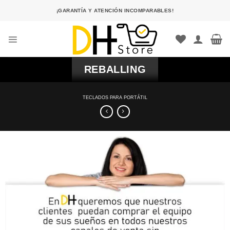
Saltar
¡GARANTÍA Y ATENCIÓN INCOMPARABLES!
al
contenido
REBALLING
TECLADOS PARA PORTÁTIL