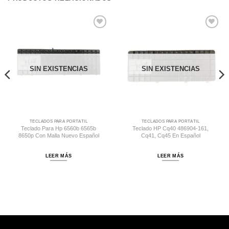
Comprar
Comprar
Despues
Despues
SIN EXISTENCIAS
SIN EXISTENCIAS
TECLADOS PARA PORTÁTIL
TECLADOS PARA PORTÁTIL
Teclado Para Hp 6560b 6565b
Teclado HP Cq40 486904-161,
8650p Con Malla Nuevo Español
Cq41, Cq45 En Español
LEER MÁS
LEER MÁS