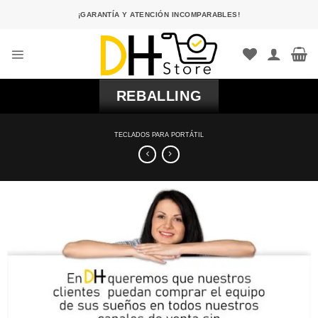
Saltar
¡GARANTÍA Y ATENCIÓN INCOMPARABLES!
al
contenido
REBALLING
TECLADOS PARA PORTÁTIL