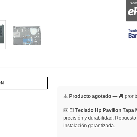
ÓN
⚠️
Producto agotado
— 🚚 pronto
⌨️ El
Teclado Hp Pavilion Tapa 
precisión y durabilidad. Repuesto
instalación garantizada.