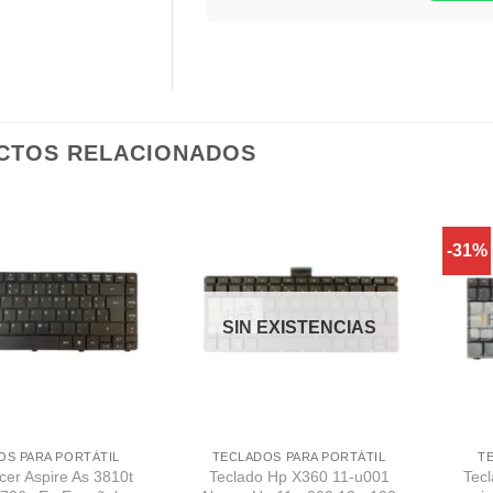
CTOS RELACIONADOS
-31%
Comprar
Comprar
Despues
Despues
SIN EXISTENCIAS
OS PARA PORTÁTIL
TECLADOS PARA PORTÁTIL
T
cer Aspire As 3810t
Teclado Hp X360 11-u001
Tecl