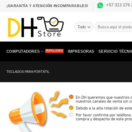
Saltar
+57 313 276 
¡GARANTÍA Y ATENCIÓN INCOMPARABLES!
al
contenido
Buscar
por:
COMPUTADORES
IMPRESORAS
SERVICIO TÉCNI
TECLADOS PARA PORTÁTIL