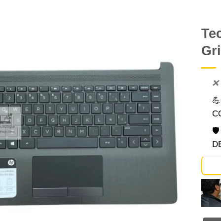
Te
Gr
Comprar
Despues
❌

C

D