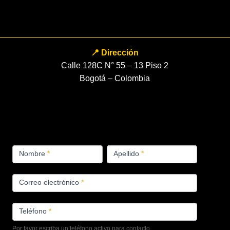
📍 Dirección
Calle 128C N° 55 – 13 Piso 2
Bogotá – Colombia
FORMULARIO
Nombre
*
Apellido
*
PRODUCTOS
Correo electrónico
*
Teléfono
*
Por favor escriba un teléfono activo para contacto