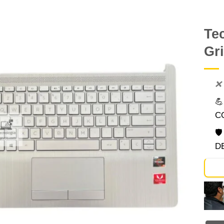
Te
Gri
Comprar
Despues
❌

C

D