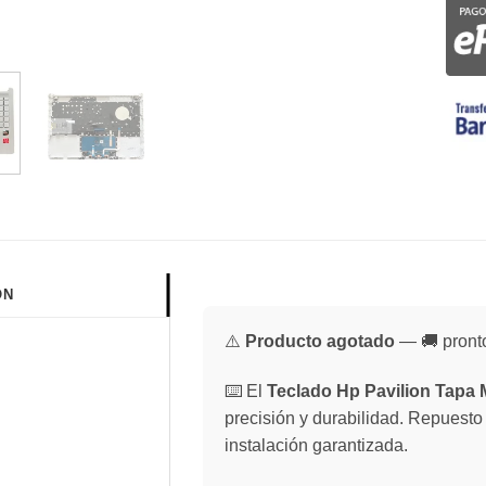
ÓN
⚠️
Producto agotado
— 🚚 pronto
⌨️ El
Teclado Hp Pavilion Tapa 
precisión y durabilidad. Repuesto
instalación garantizada.