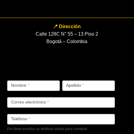
📍 Dirección
Calle 128C N° 55 – 13 Piso 2
Bogotá – Colombia
FORMULARIO
Nombre
*
Apellido
*
PRODUCTOS
Correo electrónico
*
Teléfono
*
Por favor escriba un teléfono activo para contacto