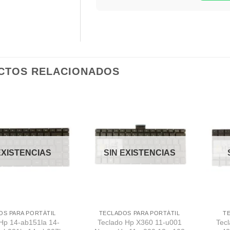
CTOS RELACIONADOS
Comprar
Comprar
Despues
Despues
EXISTENCIAS
SIN EXISTENCIAS
OS PARA PORTÁTIL
TECLADOS PARA PORTÁTIL
T
Hp 14-ab151la 14-
Teclado Hp X360 11-u001
Tec