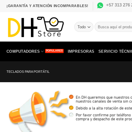
Saltar
+57 313 276 
¡GARANTÍA Y ATENCIÓN INCOMPARABLES!
al
contenido
Buscar
por:
COMPUTADORES
IMPRESORAS
SERVICIO TÉCNI
TECLADOS PARA PORTÁTIL