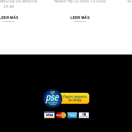
ab021la 14-ab007la
Nuevo Hp 11-u000 13-u102
42
14-ab
LEER MÁS
LEER MÁS