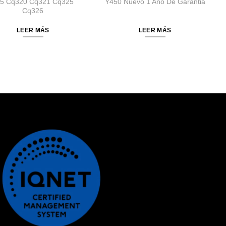
5 Cq320 Cq321 Cq325
Y450 Nuevo 1 Año De Garantia
Cq326
LEER MÁS
LEER MÁS