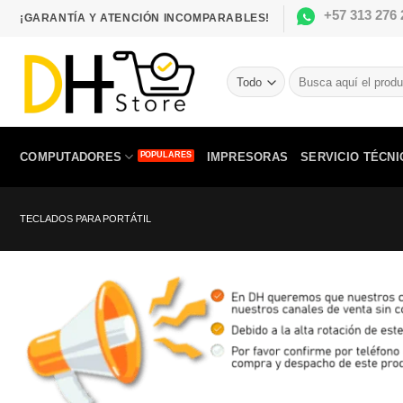
Saltar
+57 313 276 
¡GARANTÍA Y ATENCIÓN INCOMPARABLES!
al
contenido
Buscar
por:
COMPUTADORES
IMPRESORAS
SERVICIO TÉCNI
TECLADOS PARA PORTÁTIL