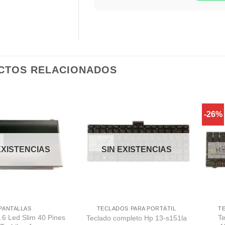
CTOS RELACIONADOS
-26%
Comprar
Comprar
Despues
Despues
EXISTENCIAS
SIN EXISTENCIAS
PANTALLAS
TECLADOS PARA PORTÁTIL
T
5.6 Led Slim 40 Pines
Te
Teclado completo Hp 13-s151la