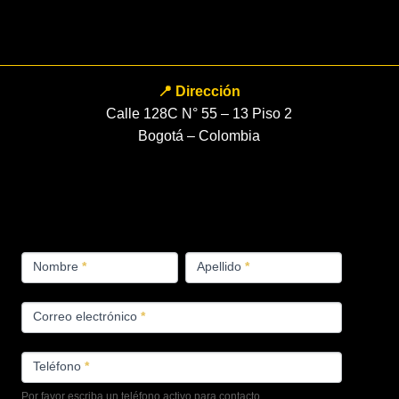
📍 Dirección
Calle 128C N° 55 – 13 Piso 2
Bogotá – Colombia
FORMULARIO
Nombre
*
Apellido
*
PRODUCTOS
Correo electrónico
*
Teléfono
*
Por favor escriba un teléfono activo para contacto