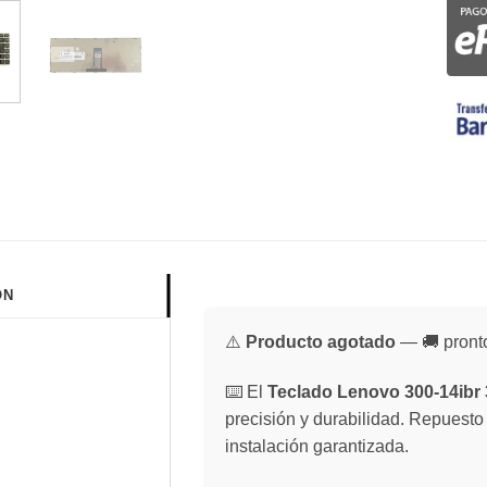
ÓN
⚠️
Producto agotado
— 🚚 pronto
⌨️ El
Teclado Lenovo 300-14ibr 
precisión y durabilidad. Repuesto
instalación garantizada.