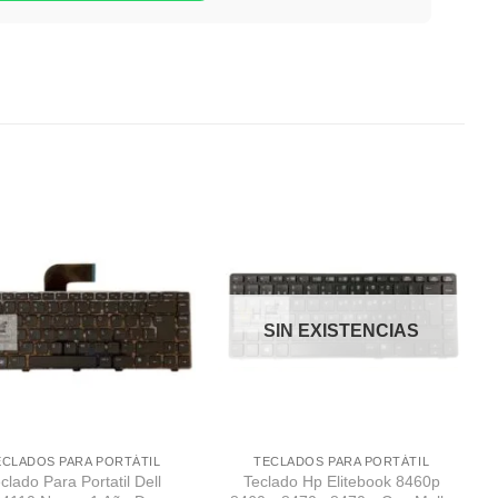
Comprar
Comprar
Despues
Despues
SIN EXISTENCIAS
ECLADOS PARA PORTÁTIL
TECLADOS PARA PORTÁTIL
clado Para Portatil Dell
Teclado Hp Elitebook 8460p