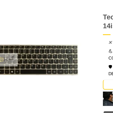
Te
14i
Comprar
Despues
❌

C

D