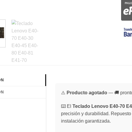
ÓN
ÓN
⚠️
Producto agotado
— 🚚 pronto
⌨️ El
Teclado Lenovo E40-70 E4
precisión y durabilidad. Repuesto
instalación garantizada.