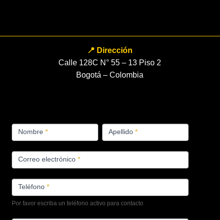
📍 Dirección
Calle 128C N° 55 – 13 Piso 2
Bogotá – Colombia
FORMULARIO
Nombre
*
Apellido
*
PRODUCTOS
Correo electrónico
*
Teléfono
*
Por favor escriba un teléfono activo para contacto