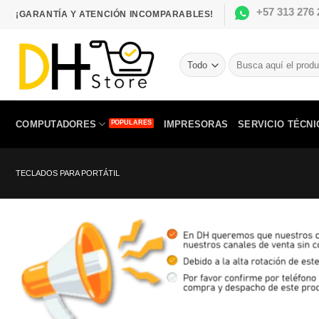
Saltar
+57 313 276 
¡GARANTÍA Y ATENCIÓN INCOMPARABLES!
al
contenido
Buscar
por:
COMPUTADORES
IMPRESORAS
SERVICIO TÉCNI
TECLADOS PARA PORTÁTIL