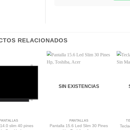
CTOS RELACIONADOS
Comprar
Comprar
Despues
Despues
SIN EXISTENCIAS
PANTALLAS
PANTALLAS
T
 14.0 slim 40 pines
Pantalla 15.6 Led Slim 30 Pines
Tecla