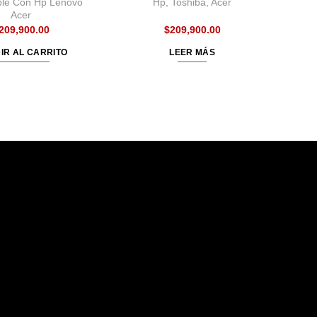
ble Con Hp Lenovo
Hp, Toshiba, Acer
Acer
209,900.00
$
209,900.00
IR AL CARRITO
LEER MÁS