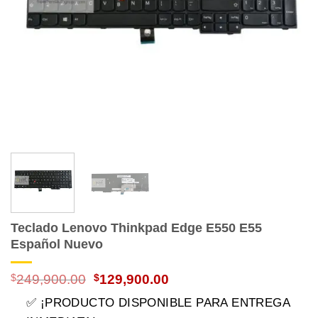
Teclado Lenovo Thinkpad Edge E550 E55
Español Nuevo
El
El
$
249,900.00
$
129,900.00
precio
precio
✅ ¡PRODUCTO DISPONIBLE PARA ENTREGA
original
actual