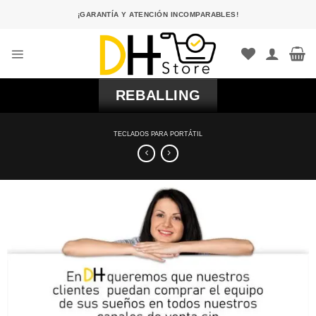
Saltar
¡GARANTÍA Y ATENCIÓN INCOMPARABLES!
al
contenido
REBALLING
TECLADOS PARA PORTÁTIL