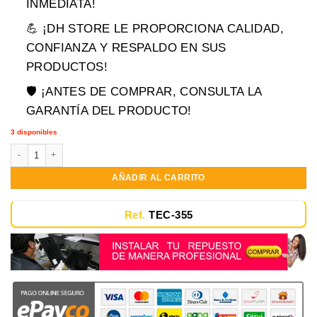
era:
es:
INMEDIATA!
$249,900.00.
$129,900.00.
💪 ¡DH STORE LE PROPORCIONA CALIDAD,
CONFIANZA Y RESPALDO EN SUS
PRODUCTOS!
🛡️ ¡ANTES DE COMPRAR, CONSULTA LA
GARANTÍA DEL PRODUCTO!
3 disponibles
Teclado Lenovo Thinkpad Edge E550 E55 Español Nuevo cantidad
AÑADIR AL CARRITO
Ref.
TEC-355