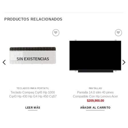
PRODUCTOS RELACIONADOS
Comprar
Comprar
Despues
Despues
SIN EXISTENCIAS
TECLADOS PARA PORTÁTIL
PANTALLAS
Teclado Compaq Cq45 Hp 1000
Pantalla 14.0 slim 40 pines
Cq43 Hp 430 Hp G4 Hp 450 Cq57
Compatible Con Hp Lenovo Acer
$
209,900.00
LEER MÁS
AÑADIR AL CARRITO