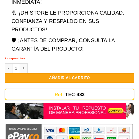
era:
es:
INMEDIATA!
$119,900.00.
$79,900.00.
💪 ¡DH STORE LE PROPORCIONA CALIDAD,
CONFIANZA Y RESPALDO EN SUS
PRODUCTOS!
🛡️ ¡ANTES DE COMPRAR, CONSULTA LA
GARANTÍA DEL PRODUCTO!
2 disponibles
Teclado Retroiluminado Lenovo Ideapad U530 U530p cantidad
AÑADIR AL CARRITO
Ref.
TEC-433