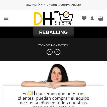
Saltar
¡GARANTÍA Y ATENCIÓN INCOMPARABLES!
al
contenido
REBALLING
TECLADOS PARA PORTÁTIL