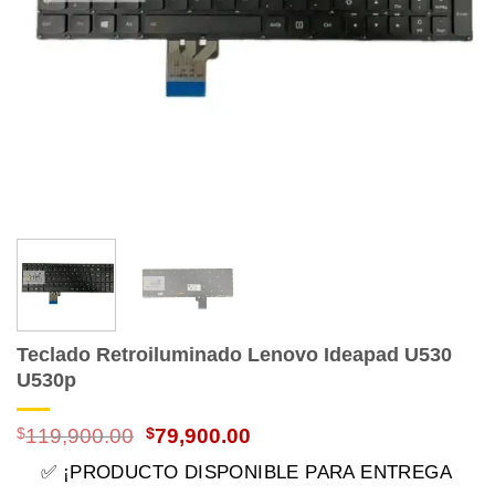
Teclado Retroiluminado Lenovo Ideapad U530
U530p
El
El
$
119,900.00
$
79,900.00
precio
precio
✅ ¡PRODUCTO DISPONIBLE PARA ENTREGA
original
actual