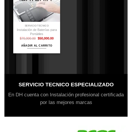
SERVICIO TÉCNICO
Instalación de Baterías para
Portátiles
El
El
$
70,000.00
$
50,000.00
precio
precio
original
actual
AÑADIR AL CARRITO
era:
es:
$70,000.00.
$50,000.00.
SERVICIO TECNICO ESPECIALIZADO
En DH cuenta con Instalación profesional certificada
por las mejores marcas