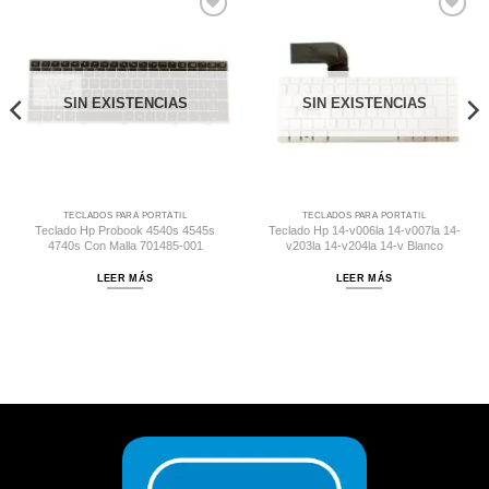
Comprar
Comprar
Despues
Despues
SIN EXISTENCIAS
SIN EXISTENCIAS
TECLADOS PARA PORTÁTIL
TECLADOS PARA PORTÁTIL
Teclado Hp Probook 4540s 4545s
Teclado Hp 14-v006la 14-v007la 14-
4740s Con Malla 701485-001
v203la 14-v204la 14-v Blanco
LEER MÁS
LEER MÁS