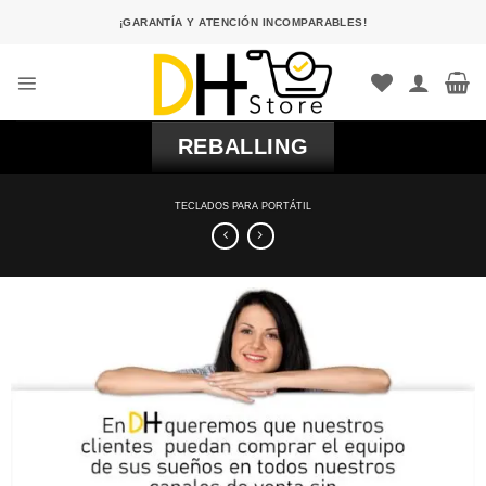
Saltar
¡GARANTÍA Y ATENCIÓN INCOMPARABLES!
al
contenido
REBALLING
TECLADOS PARA PORTÁTIL