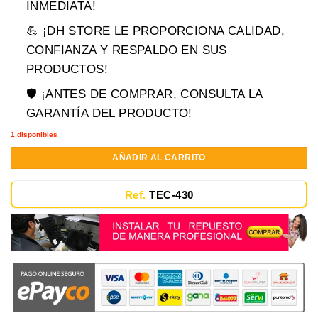
era:
es:
INMEDIATA!
$109,900.00.
$74,900.00.
💪 ¡DH STORE LE PROPORCIONA CALIDAD,
CONFIANZA Y RESPALDO EN SUS
PRODUCTOS!
🛡️ ¡ANTES DE COMPRAR, CONSULTA LA
GARANTÍA DEL PRODUCTO!
1 disponibles
AÑADIR AL CARRITO
Ref.
TEC-430