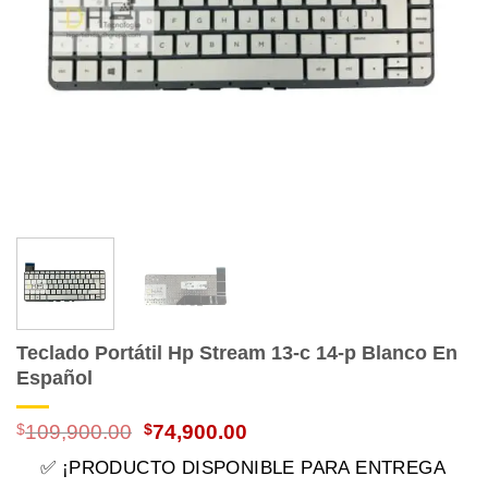
Teclado Portátil Hp Stream 13-c 14-p Blanco En
Español
El
El
$
109,900.00
$
74,900.00
precio
precio
✅ ¡PRODUCTO DISPONIBLE PARA ENTREGA
original
actual