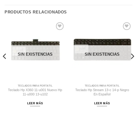
PRODUCTOS RELACIONADOS
Comprar
Comprar
Despues
Despues
SIN EXISTENCIAS
SIN EXISTENCIAS
TECLADOS PARA PORTÁTIL
TECLADOS PARA PORTÁTIL
Teclado Hp X360 11-u001 Nuevo Hp
Teclado Hp Stream 13-c 14-p Negro
11-u000 13-u102
En Español
LEER MÁS
LEER MÁS