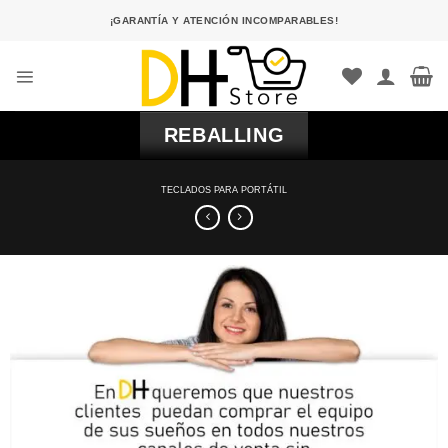
Saltar
¡GARANTÍA Y ATENCIÓN INCOMPARABLES!
al
contenido
REBALLING
TECLADOS PARA PORTÁTIL